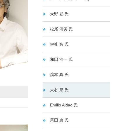
天野 彰 氏
松尾 清美 氏
伊礼 智 氏
和田 浩一 氏
濵本 真 氏
大谷 泉 氏
Emilio Aldao 氏
尾田 恵 氏