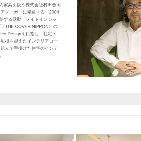
等の輸入家具を扱う株式会社村田合同
メーカーに精通する。2004
発信する活動「メイドインジャ
E COVER NIPPON〉の
e Designを目指し、住宅・
の垣根を越えたインテリアコー
と組んで手掛けた住宅のインテ
。