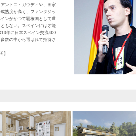
なアントニ・ガウディや、画家
の成熟度が高く、ファンタジッ
ペインがかつて覇権国として世
こともない。スペインには才能
13年に日本スペイン交流400
に多数の中から選ばれて招待さ
o氏】