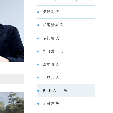
天野 彰 氏
松尾 清美 氏
伊礼 智 氏
和田 浩一 氏
濵本 真 氏
大谷 泉 氏
Emilio Aldao 氏
尾田 恵 氏