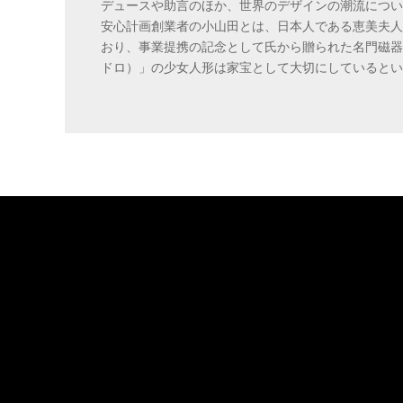
デュースや助言のほか、世界のデザインの潮流につい
安心計画創業者の小山田とは、日本人である恵美夫人
おり、事業提携の記念として氏から贈られた名門磁器メ
ドロ）」の少女人形は家宝として大切にしているとい