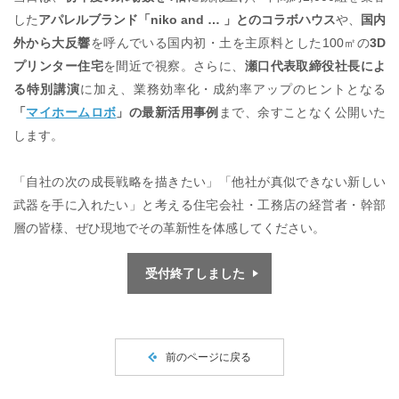
した
アパレルブランド「niko and … 」とのコラボハウス
や、
国内
外から大反響
を呼んでいる国内初・土を主原料とした100㎡の
3D
プリンター住宅
を間近で視察。さらに、
瀬口代表取締役社長によ
る特別講演
に加え、業務効率化・成約率アップのヒントとなる
「
マイホームロボ
」の最新活用事例
まで、余すことなく公開いた
します。
「自社の次の成長戦略を描きたい」「他社が真似できない新しい
武器を手に入れたい」と考える住宅会社・工務店の経営者・幹部
層の皆様、ぜひ現地でその革新性を体感してください。
受付終了しました
前のページに戻る