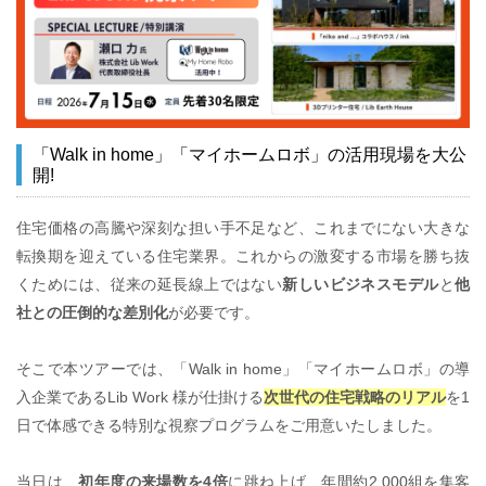
「Walk in home」「マイホームロボ」の活用現場を大公
開!
住宅価格の高騰や深刻な担い手不足など、これまでにない大きな
転換期を迎えている住宅業界。これからの激変する市場を勝ち抜
くためには、従来の延長線上ではない
新しいビジネスモデル
と
他
社との圧倒的な差別化
が必要です。
そこで本ツアーでは、「Walk in home」「マイホームロボ」の導
入企業であるLib Work 様が仕掛ける
次世代の住宅戦略のリアル
を1
日で体感できる特別な視察プログラムをご用意いたしました。
当日は、
初年度の来場数を4倍
に跳ね上げ、年間約2,000組を集客