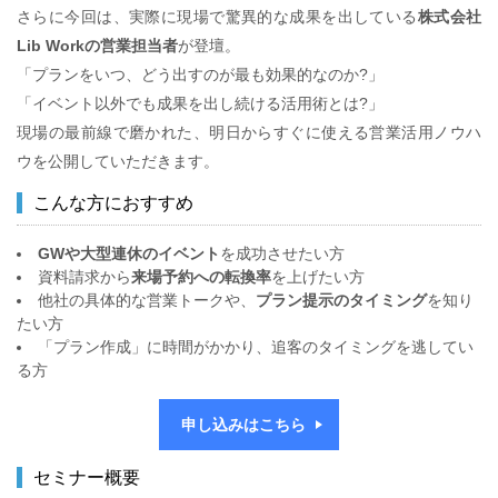
さらに今回は、実際に現場で驚異的な成果を出している
株式会社
Lib Workの営業担当者
が登壇。
「プランをいつ、どう出すのが最も効果的なのか?」
「イベント以外でも成果を出し続ける活用術とは?」
現場の最前線で磨かれた、明日からすぐに使える営業活用ノウハ
ウを公開していただきます。
こんな方におすすめ
GWや大型連休のイベント
を成功させたい方
資料請求から
来場予約への転換率
を上げたい方
他社の具体的な営業トークや、
プラン提示のタイミング
を知り
たい方
「プラン作成」に時間がかかり、追客のタイミングを逃してい
る方
申し込みはこちら
セミナー概要