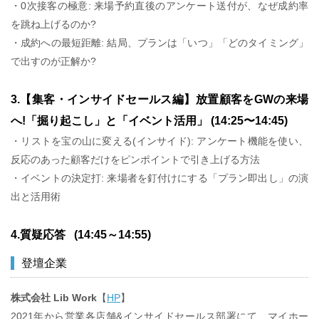
・0次接客の極意: 来場予約直後のアンケート送付が、なぜ成約率
を跳ね上げるのか?
・成約への最短距離: 結局、プランは「いつ」「どのタイミング」
で出すのが正解か?
3.【集客・インサイドセールス編】放置顧客をGWの来場
へ!「掘り起こし」と「イベント活用」 (14:25〜14:45)
・リストを宝の山に変える(インサイド): アンケート機能を使い、
反応のあった顧客だけをピンポイントで引き上げる方法
・イベントの決定打: 来場者を釘付けにする「プラン即出し」の演
出と活用術
4.質疑応答 (14:45～14:55)
登壇企業
株式会社 Lib Work
【
HP
】
2021年から営業各店舗&インサイドセールス部署にて、マイホー