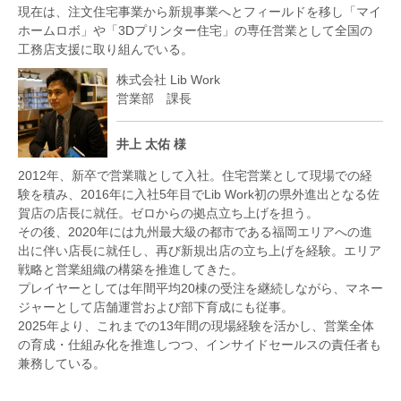
現在は、注文住宅事業から新規事業へとフィールドを移し「マイ
ホームロボ」や「3Dプリンター住宅」の専任営業として全国の
工務店支援に取り組んでいる。
株式会社 Lib Work
営業部 課長
井上 太佑 様
2012年、新卒で営業職として入社。住宅営業として現場での経
験を積み、2016年に入社5年目でLib Work初の県外進出となる佐
賀店の店長に就任。ゼロからの拠点立ち上げを担う。
その後、2020年には九州最大級の都市である福岡エリアへの進
出に伴い店長に就任し、再び新規出店の立ち上げを経験。エリア
戦略と営業組織の構築を推進してきた。
プレイヤーとしては年間平均20棟の受注を継続しながら、マネー
ジャーとして店舗運営および部下育成にも従事。
2025年より、これまでの13年間の現場経験を活かし、営業全体
の育成・仕組み化を推進しつつ、インサイドセールスの責任者も
兼務している。